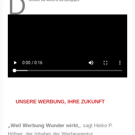
D
iscover the world of the.designpro
UNSERE WERBUNG, IHRE ZUKUNFT
„Weil Werbung Wunder wirkt
„, sagt Heiko P.
Höfner, der Inhaber der Werbeagentur