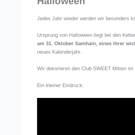
Halloween
Jedes Jahr wieder werden wir besonders kr
Ursprung von Halloween liegt bei den Kelte
am 31. Oktober Samhain, eines ihrer wic
neues Kalenderjahr.
Wir dekorieren den Club SWEET Mitten im
Ein kleiner Eindruck: