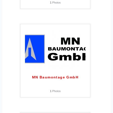
1
Photos
MN Baumontage GmbH
1
Photos