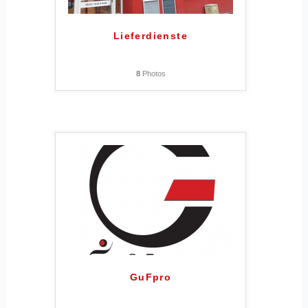
Lieferdienste
8
Photos
GuFpro