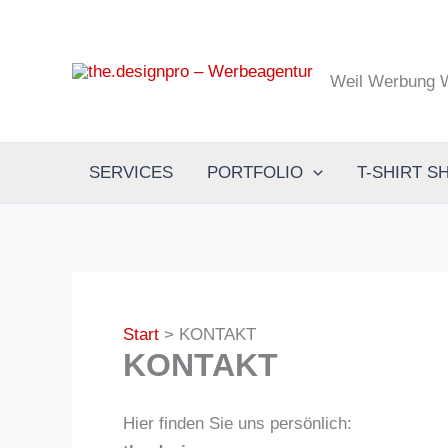
Zum
Inhalt
the.designpro 
springen
Weil Werbung W
SERVICES
PORTFOLIO
T-SHIRT S
Start
KONTAKT
KONTAKT
Hier finden Sie uns persönlich: